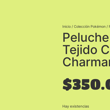
Inicio
/
Colección Pokémon
/ 
Peluche
Tejido C
Charma
$
350.
Hay existencias