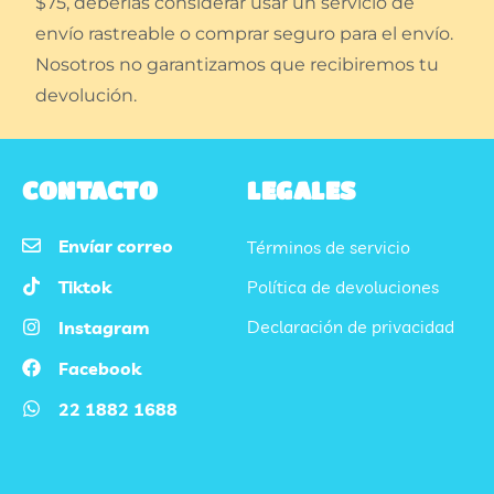
$75, deberías considerar usar un servicio de
envío rastreable o comprar seguro para el envío.
Nosotros no garantizamos que recibiremos tu
devolución.
CONTACTO
LEGALES
Envíar correo
Términos de servicio
Tiktok
Política de devoluciones
Declaración de privacidad
Instagram
Facebook
22 1882 1688