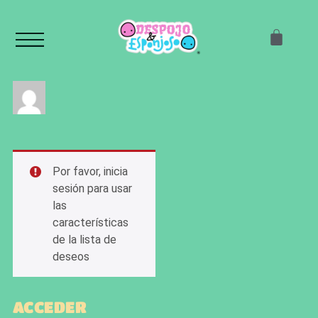
Por favor, inicia
sesión para usar
las
características
de la lista de
deseos
ACCEDER