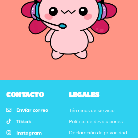
CONTACTO
LEGALES
Envíar correo
Términos de servicio
Tiktok
Política de devoluciones
Declaración de privacidad
Instagram